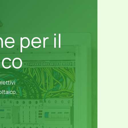
e per il
ico
iettivi
ltaico,