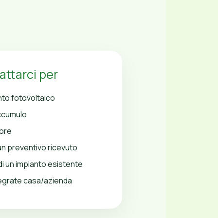
attarci per
to fotovoltaico
accumulo
lore
 un preventivo ricevuto
di un impianto esistente
tegrate casa/azienda