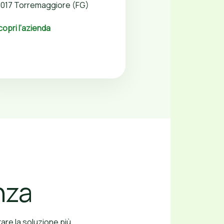
1017 Torremaggiore (FG)
copri l’azienda
nza
tare la soluzione più