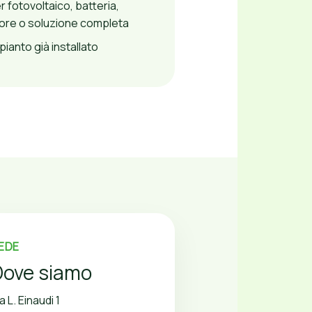
 fotovoltaico, batteria,
ore o soluzione completa
ianto già installato
EDE
Dove siamo
a L. Einaudi 1