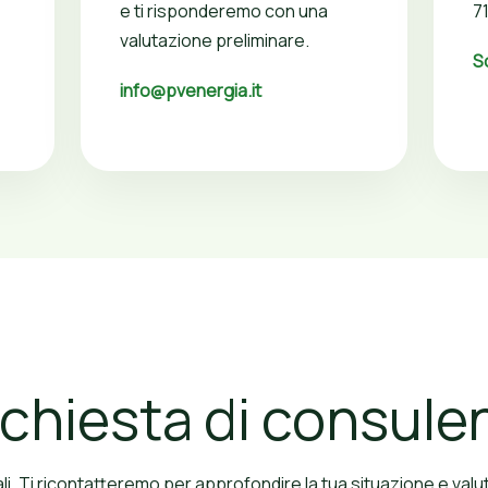
e ti risponderemo con una
7
valutazione preliminare.
S
info@pvenergia.it
richiesta di consule
ali. Ti ricontatteremo per approfondire la tua situazione e valu