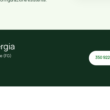
rgia
re (FG)
350 922