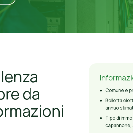
lenza
Informazio
pre da
Comune e pro
Bolletta ele
ormazioni
annuo stima
Tipo di immo
capannone, a